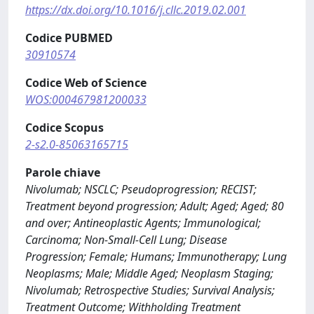
https://dx.doi.org/10.1016/j.cllc.2019.02.001
Codice PUBMED
30910574
Codice Web of Science
WOS:000467981200033
Codice Scopus
2-s2.0-85063165715
Parole chiave
Nivolumab; NSCLC; Pseudoprogression; RECIST;
Treatment beyond progression; Adult; Aged; Aged; 80
and over; Antineoplastic Agents; Immunological;
Carcinoma; Non-Small-Cell Lung; Disease
Progression; Female; Humans; Immunotherapy; Lung
Neoplasms; Male; Middle Aged; Neoplasm Staging;
Nivolumab; Retrospective Studies; Survival Analysis;
Treatment Outcome; Withholding Treatment