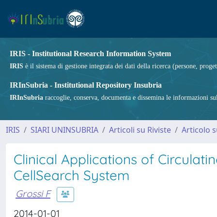
IRIS - Institutional Research Information System
IRIS
è il sistema di gestione integrata dei dati della ricerca (persone, proget
IRInSubria - Institutional Repository Insubria
IRInSubria
raccoglie, conserva, documenta e dissemina le informazioni sulla
IRIS
SIARI UNINSUBRIA
Articoli su Riviste
Articolo s
Clinical Applications of Circulat
CellSearch System
Grossi F
2014-01-01