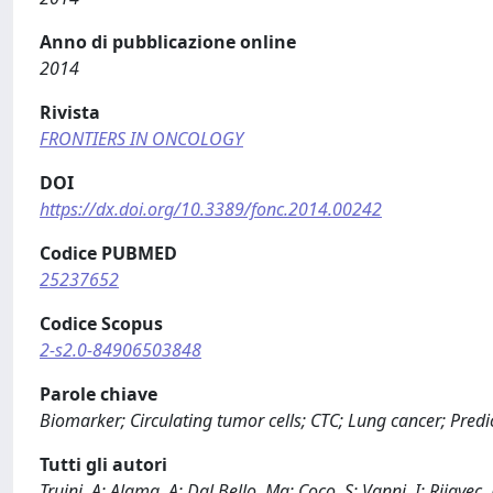
Anno di pubblicazione online
2014
Rivista
FRONTIERS IN ONCOLOGY
DOI
https://dx.doi.org/10.3389/fonc.2014.00242
Codice PUBMED
25237652
Codice Scopus
2-s2.0-84906503848
Parole chiave
Biomarker; Circulating tumor cells; CTC; Lung cancer; Pred
Tutti gli autori
Truini, A; Alama, A; Dal Bello, Mg; Coco, S; Vanni, I; Rijavec, 