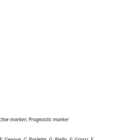
ictive marker; Prognostic marker
E; Genova, C; Barletta, G; Biello, F; Grossi, F