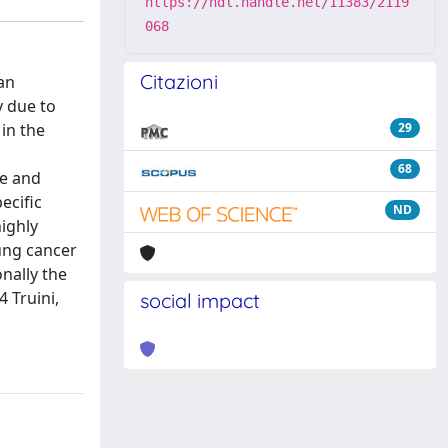
https://hdl.handle.net/11383/2119
068
Citazioni
an
y due to
in the
29
68
te and
ecific
ND
ighly
ung cancer
onally the
 Truini,
social impact