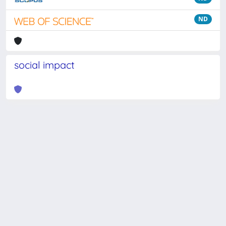
ND
social impact