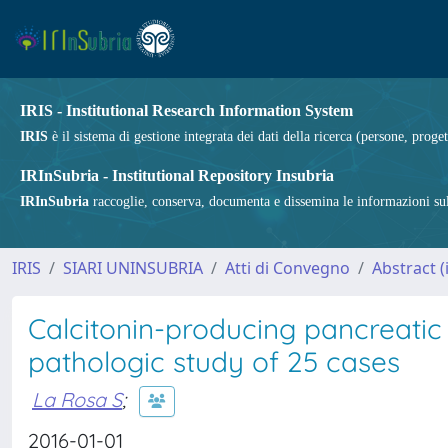
IRIS - Institutional Research Information System
IRIS
è il sistema di gestione integrata dei dati della ricerca (persone, proget
IRInSubria - Institutional Repository Insubria
IRInSubria
raccoglie, conserva, documenta e dissemina le informazioni sulla
IRIS
SIARI UNINSUBRIA
Atti di Convegno
Abstract (i
Calcitonin-producing pancreatic
pathologic study of 25 cases
La Rosa S
;
2016-01-01