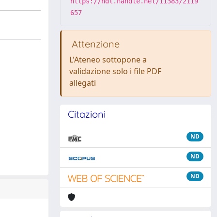
https://hdl.handle.net/11383/2119
657
Attenzione
L'Ateneo sottopone a
validazione solo i file PDF
allegati
Citazioni
ND
ND
ND