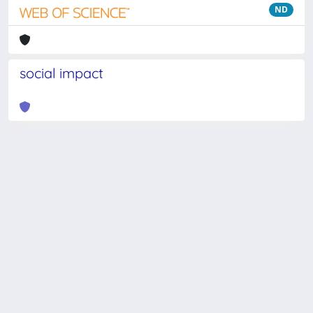
ND
social impact