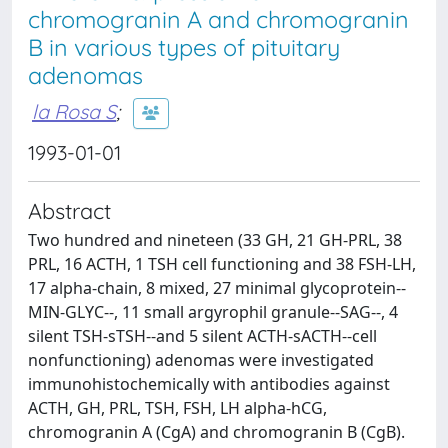
chromogranin A and chromogranin
B in various types of pituitary
adenomas
la Rosa S
;
1993-01-01
Abstract
Two hundred and nineteen (33 GH, 21 GH-PRL, 38
PRL, 16 ACTH, 1 TSH cell functioning and 38 FSH-LH,
17 alpha-chain, 8 mixed, 27 minimal glycoprotein--
MIN-GLYC--, 11 small argyrophil granule--SAG--, 4
silent TSH-sTSH--and 5 silent ACTH-sACTH--cell
nonfunctioning) adenomas were investigated
immunohistochemically with antibodies against
ACTH, GH, PRL, TSH, FSH, LH alpha-hCG,
chromogranin A (CgA) and chromogranin B (CgB).