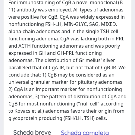
For immunostaining of CgB a novel monoclonal (B
11) antibody was employed. All types of adenomas
were positive for CgB. CgA was widely expressed in
nonfunctioning FSH-LH, MIN-GLYC, SAG, MIXED,
alpha-chain adenomas and in the single TSH cell
functioning adenoma. CgA was lacking both in PRL
and ACTH functioning adenomas and was poorly
expressed in GH and GH-PRL functioning
adenomas. The distribution of Grimelius' silver
paralleled that of CgA-IR, but not that of CgB-IR. We
conclude that: 1) CgB may be considered as an
universal granular marker for pituitary adenomas,
2) CgA is an important marker for nonfunctioning
adenomas, 3) the pattern of distribution of CgA and
CgB for most nonfunctioning ("null cell" according
to Kovacs et al.) adenomas favors their origin from
glycoprotein producing (FSH/LH, TSH) cells.
Scheda breve
Scheda completa