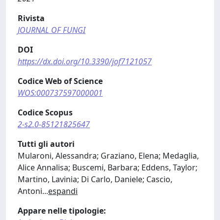
Rivista
JOURNAL OF FUNGI
DOI
https://dx.doi.org/10.3390/jof7121057
Codice Web of Science
WOS:000737597000001
Codice Scopus
2-s2.0-85121825647
Tutti gli autori
Mularoni, Alessandra; Graziano, Elena; Medaglia,
Alice Annalisa; Buscemi, Barbara; Eddens, Taylor;
Martino, Lavinia; Di Carlo, Daniele; Cascio,
Antoni
...
espandi
Appare nelle tipologie: