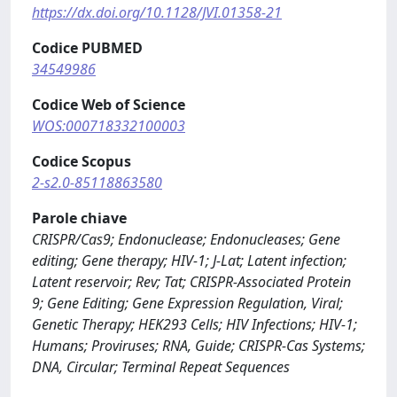
https://dx.doi.org/10.1128/JVI.01358-21
Codice PUBMED
34549986
Codice Web of Science
WOS:000718332100003
Codice Scopus
2-s2.0-85118863580
Parole chiave
CRISPR/Cas9; Endonuclease; Endonucleases; Gene
editing; Gene therapy; HIV-1; J-Lat; Latent infection;
Latent reservoir; Rev; Tat; CRISPR-Associated Protein
9; Gene Editing; Gene Expression Regulation, Viral;
Genetic Therapy; HEK293 Cells; HIV Infections; HIV-1;
Humans; Proviruses; RNA, Guide; CRISPR-Cas Systems;
DNA, Circular; Terminal Repeat Sequences