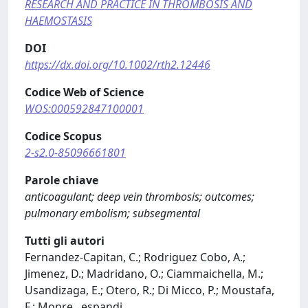
RESEARCH AND PRACTICE IN THROMBOSIS AND
HAEMOSTASIS
DOI
https://dx.doi.org/10.1002/rth2.12446
Codice Web of Science
WOS:000592847100001
Codice Scopus
2-s2.0-85096661801
Parole chiave
anticoagulant; deep vein thrombosis; outcomes;
pulmonary embolism; subsegmental
Tutti gli autori
Fernandez-Capitan, C.; Rodriguez Cobo, A.;
Jimenez, D.; Madridano, O.; Ciammaichella, M.;
Usandizaga, E.; Otero, R.; Di Micco, P.; Moustafa,
F.; Monre
...
espandi