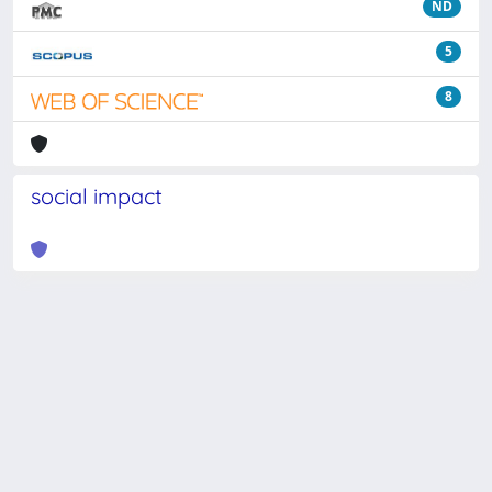
ND
5
8
social impact