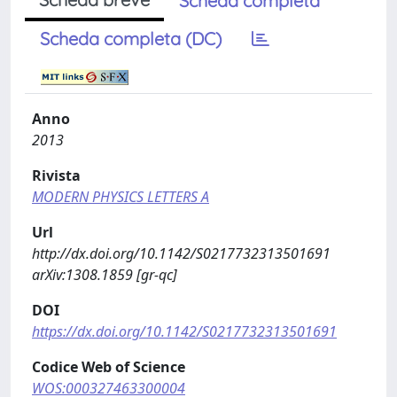
Scheda completa
Scheda completa (DC)
Anno
2013
Rivista
MODERN PHYSICS LETTERS A
Url
http://dx.doi.org/10.1142/S0217732313501691
arXiv:1308.1859 [gr-qc]
DOI
https://dx.doi.org/10.1142/S0217732313501691
Codice Web of Science
WOS:000327463300004