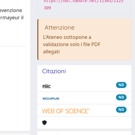
https://hdl.handle.net/11383/2125
309
revenzione
urmayeur il
Attenzione
L'Ateneo sottopone a
validazione solo i file PDF
allegati
Citazioni
ND
ND
ND