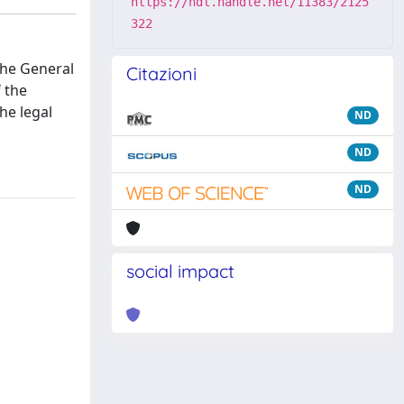
https://hdl.handle.net/11383/2125
322
the General
Citazioni
f the
he legal
ND
ND
ND
social impact