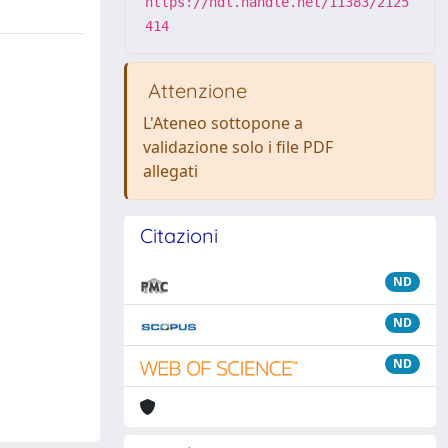
https://hdl.handle.net/11383/2125
414
Attenzione
L'Ateneo sottopone a
validazione solo i file PDF
allegati
Citazioni
ND
ND
ND