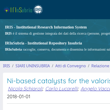
IRIS - Institutional Research Information System
IRIS
è il sistema di gestione integrata dei dati della ricerca (persone, proget
IRInSubria - Institutional Repository Insubria
IRInSubria
raccoglie, conserva, documenta e dissemina le informazioni sulla
IRIS
SIARI UNINSUBRIA
Atti di Convegno
Relazione
Ni-based catalysts for the valor
Nicola Schiaroli
;
Carlo Lucarelli
;
Angelo Vacca
2018-01-01