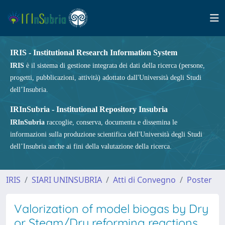
IRIS - Institutional Research Information System
IRIS
è il sistema di gestione integrata dei dati della ricerca (persone,
progetti, pubblicazioni, attività) adottato dall'Università degli Studi
dell’Insubria.
IRInSubria - Institutional Repository Insubria
IRInSubria
raccoglie, conserva, documenta e dissemina le
informazioni sulla produzione scientifica dell'Università degli Studi
dell’Insubria anche ai fini della valutazione della ricerca.
IRIS
SIARI UNINSUBRIA
Atti di Convegno
Poster
Valorization of model biogas by Dry
or Steam/Dry reforming reactions