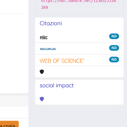
https://hdl.handle.net/11383/2126
269
Citazioni
ND
ND
ND
social impact
a copia