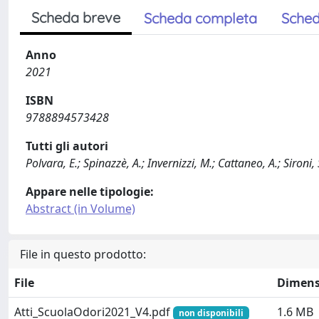
Scheda breve
Scheda completa
Sched
Anno
2021
ISBN
9788894573428
Tutti gli autori
Polvara, E.; Spinazzè, A.; Invernizzi, M.; Cattaneo, A.; Sironi, 
Appare nelle tipologie:
Abstract (in Volume)
File in questo prodotto:
File
Dimens
Atti_ScuolaOdori2021_V4.pdf
1.6 MB
non disponibili