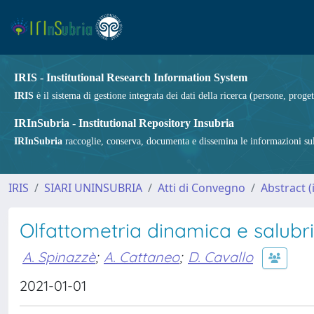
IRIS - Institutional Research Information System
IRIS
è il sistema di gestione integrata dei dati della ricerca (persone, proget
IRInSubria - Institutional Repository Insubria
IRInSubria
raccoglie, conserva, documenta e dissemina le informazioni sulla
IRIS
SIARI UNINSUBRIA
Atti di Convegno
Abstract 
Olfattometria dinamica e salubri
A. Spinazzè
;
A. Cattaneo
;
D. Cavallo
2021-01-01