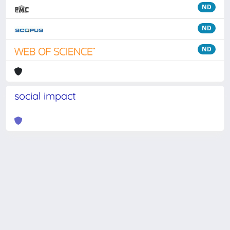
ND
ND
ND
social impact