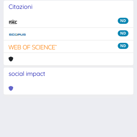
Citazioni
ND
ND
ND
social impact