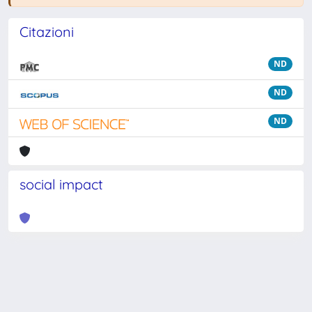
Citazioni
ND
ND
ND
social impact