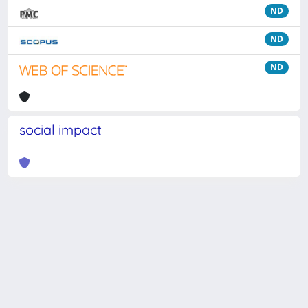
ND
ND
ND
social impact