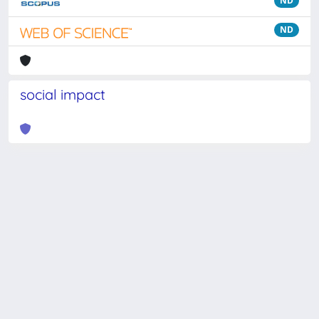
ND
ND
social impact