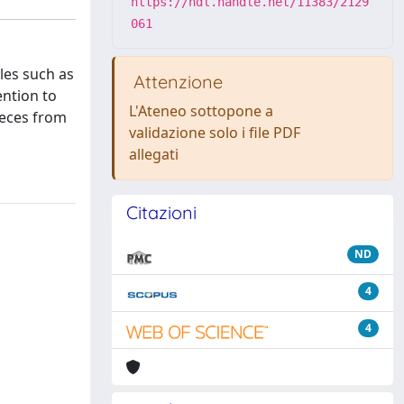
https://hdl.handle.net/11383/2129
061
les such as
Attenzione
ention to
L'Ateneo sottopone a
feces from
validazione solo i file PDF
allegati
Citazioni
ND
4
4