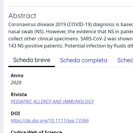
Abstract
Coronavirus disease 2019 (COVID-19) diagnosis is base
nasal swab (NS). However, the evidence that NS in pati
collect other clinical specimens. SARS-CoV-2 was shown
143 NS-positive patients. Potential infection by fluids di
Scheda breve
Scheda completa
Sched
Anno
2020
Rivista
PEDIATRIC ALLERGY AND IMMUNOLOGY
DOI
https://dx.doi.org/10.1111/pai.13366
Codice Web of Science