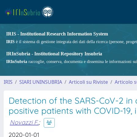
IRIS - Institutional Research Information System
IRIS
è il sistema di gestione integrata dei dati della ricerca (persone, proget
IRInSubria - Institutional Repository Insubria
IRInSubria
raccoglie, conserva, documenta e dissemina le informazioni sulla
IRIS
SIARI UNINSUBRIA
Articoli su Riviste
Articolo s
Detection of the SARS-CoV-2 in 
positive patients with COVID-19, 
Novazzi F.
;
2020-01-01