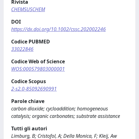
Rivista
CHEMSUSCHEM
DOI
https://dx.doi.org/10.1002/cssc.202002246
Codice PUBMED
33022846
Codice Web of Science
WOS:000579803000001
Codice Scopus
2-s2.0-85092690991
Parole chiave
carbon dioxide; cycloaddition; homogeneous
catalysis; organic carbonates; substrate assistance
Tutti gli autori
Limburg, B; Cristofol, A; Della Monica, F; Kleij, Aw