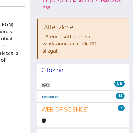
https://hdl.handle.net/11383/2129
568
MDRGN)
Attenzione
omonas
L'Ateneo sottopone a
robial
validazione solo i file PDF
nd
allegati
iacae is
 of
Citazioni
ND
13
7