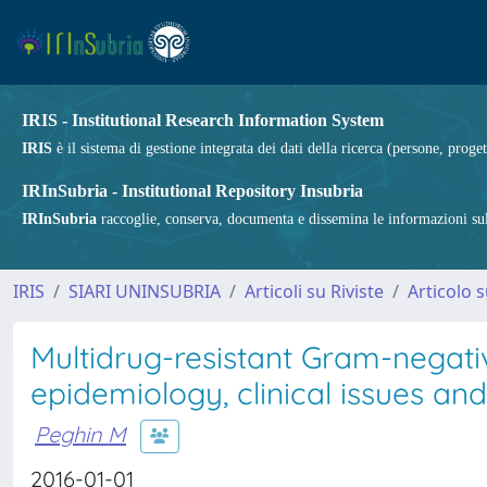
IRIS - Institutional Research Information System
IRIS
è il sistema di gestione integrata dei dati della ricerca (persone, proget
IRInSubria - Institutional Repository Insubria
IRInSubria
raccoglie, conserva, documenta e dissemina le informazioni sulla
IRIS
SIARI UNINSUBRIA
Articoli su Riviste
Articolo s
Multidrug-resistant Gram-negativ
epidemiology, clinical issues an
Peghin M
2016-01-01