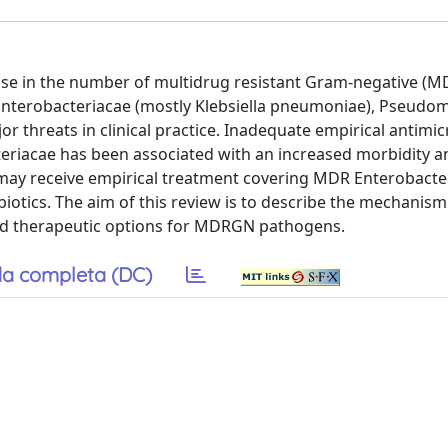
ease in the number of multidrug resistant Gram-negative (
h Enterobacteriacae (mostly Klebsiella pneumoniae), Pseud
 threats in clinical practice. Inadequate empirical antimic
eriacae has been associated with an increased morbidity a
o may receive empirical treatment covering MDR Enterobacter
iotics. The aim of this review is to describe the mechanism
, and therapeutic options for MDRGN pathogens.
a completa (DC)