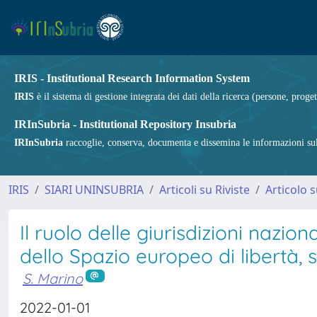
IRIS - Institutional Research Information System
IRIS
è il sistema di gestione integrata dei dati della ricerca (persone, proget
IRInSubria - Institutional Repository Insubria
IRInSubria
raccoglie, conserva, documenta e dissemina le informazioni sulla
IRIS
SIARI UNINSUBRIA
Articoli su Riviste
Articolo s
Il ruolo delle giurisdizioni nazion
dello Spazio europeo di libertà, s
S. Marino
2022-01-01