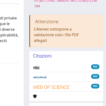
https://hdl.handle.net/11383/2130
784
di private
Attenzione
gue le
L'Ateneo sottopone a
i diverse
validazione solo i file PDF
plicabilità,
allegati
eciti
Citazioni
ND
ND
ND