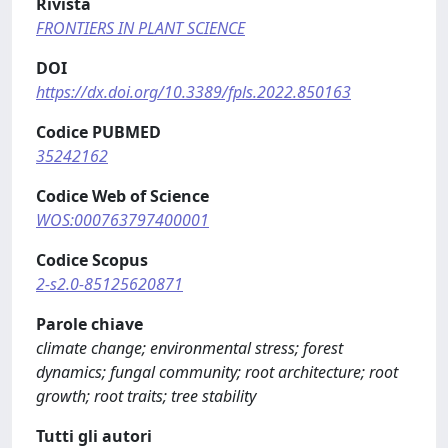
Rivista
FRONTIERS IN PLANT SCIENCE
DOI
https://dx.doi.org/10.3389/fpls.2022.850163
Codice PUBMED
35242162
Codice Web of Science
WOS:000763797400001
Codice Scopus
2-s2.0-85125620871
Parole chiave
climate change; environmental stress; forest
dynamics; fungal community; root architecture; root
growth; root traits; tree stability
Tutti gli autori