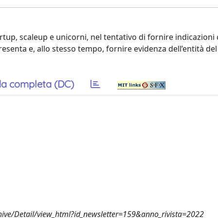
artup, scaleup e unicorni, nel tentativo di fornire indicazioni 
a presenta e, allo stesso tempo, fornire evidenza dell’entità 
a completa (DC)
chive/Detail/view_html?id_newsletter=159&anno_rivista=2022