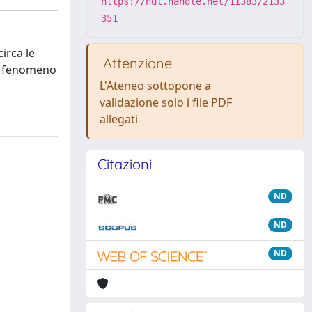
https://hdl.handle.net/11383/2133
351
circa le
Attenzione
del fenomeno
L'Ateneo sottopone a
validazione solo i file PDF
allegati
Citazioni
ND
ND
ND