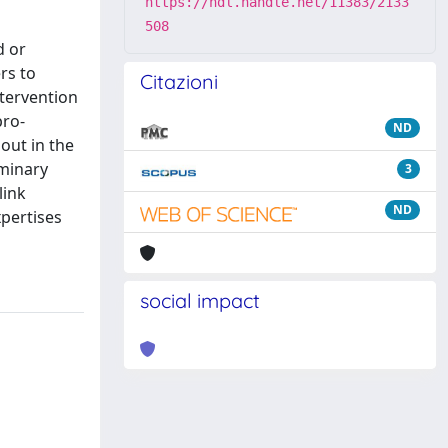
https://hdl.handle.net/11383/2133
508
d or
rs to
Citazioni
tervention
pro-
ND
 out in the
iminary
3
link
ND
xpertises
social impact