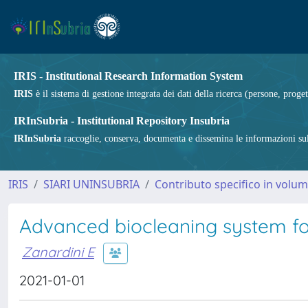
IRIS - Institutional Research Information System
IRIS
è il sistema di gestione integrata dei dati della ricerca (persone, proget
IRInSubria - Institutional Repository Insubria
IRInSubria
raccoglie, conserva, documenta e dissemina le informazioni sulla
IRIS
SIARI UNINSUBRIA
Contributo specifico in volu
Advanced biocleaning system for 
Zanardini E
2021-01-01