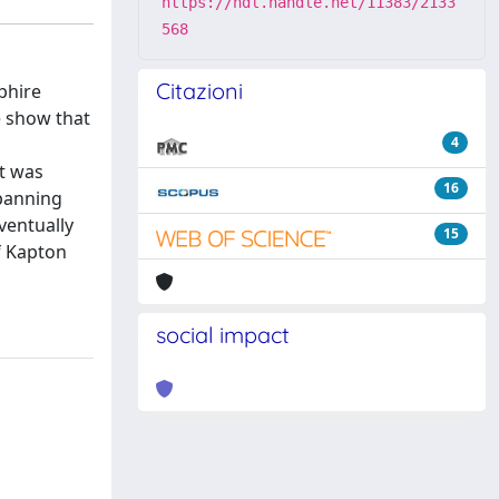
https://hdl.handle.net/11383/2133
568
Citazioni
phire
e show that
d
4
at was
16
epanning
ventually
15
f Kapton
social impact