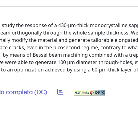
o study the response of a 430-μm-thick monocrystalline sap
 beam orthogonally through the whole sample thickness. W
nally modify the material and generate tailorable elongate
ace cracks, even in the picosecond regime, contrary to wh
and, by means of Bessel beam machining combined with a tr
e were able to generate 100 μm diameter through-holes, e
 to an optimization achieved by using a 60-μm-thick layer o
a completa (DC)