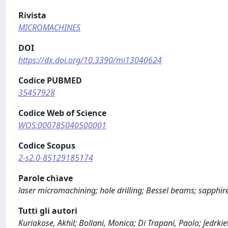
Rivista
MICROMACHINES
DOI
https://dx.doi.org/10.3390/mi13040624
Codice PUBMED
35457928
Codice Web of Science
WOS:000785040500001
Codice Scopus
2-s2.0-85129185174
Parole chiave
laser micromachining; hole drilling; Bessel beams; sapphir
Tutti gli autori
Kuriakose, Akhil; Bollani, Monica; Di Trapani, Paolo; Jedrkie