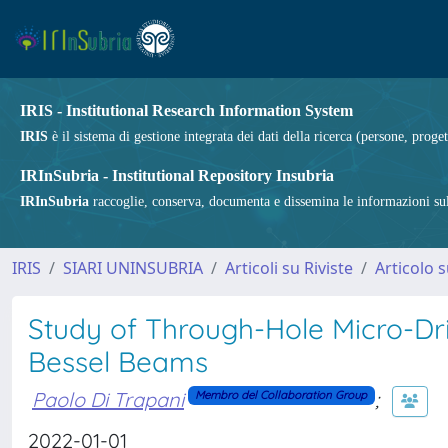
IRIS - Institutional Research Information System
IRIS
è il sistema di gestione integrata dei dati della ricerca (persone, proget
IRInSubria - Institutional Repository Insubria
IRInSubria
raccoglie, conserva, documenta e dissemina le informazioni sulla
IRIS
SIARI UNINSUBRIA
Articoli su Riviste
Articolo s
Study of Through-Hole Micro-Dri
Bessel Beams
Paolo Di Trapani
;
Membro del Collaboration Group
2022-01-01