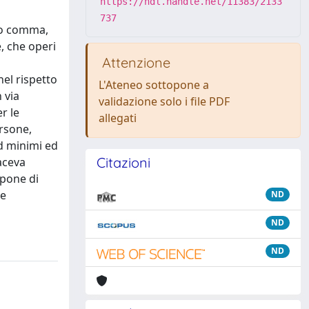
https://hdl.handle.net/11383/2133
737
imo comma,
, che operi
Attenzione
nel rispetto
L'Ateneo sottopone a
 via
validazione solo i file PDF
r le
allegati
ersone,
d minimi ed
Citazioni
faceva
mpone di
 e
ND
ND
ND