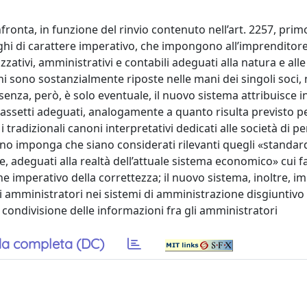
confronta, in funzione del rinvio contenuto nell’art. 2257, pr
ighi di carattere imperativo, che impongono all’imprenditore
izzativi, amministrativi e contabili adeguati alla natura e alle
ni sono sostanzialmente riposte nelle mani dei singoli soci, 
esenza, però, è solo eventuale, il nuovo sistema attribuisce in
i assetti adeguati, analogamente a quanto risulta previsto pe
i tradizionali canoni interpretativi dedicati alle società di p
o imponga che siano considerati rilevanti quegli «standar
ne, adeguati alla realtà dell’attuale sistema economico» cui 
ne imperativo della correttezza; il nuovo sistema, inoltre, i
oci amministratori nei sistemi di amministrazione disgiuntivo
ia condivisione delle informazioni fra gli amministratori
a completa (DC)