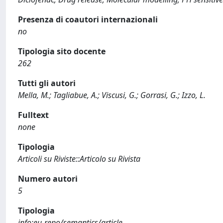
Presenza di coautori internazionali
no
Tipologia sito docente
262
Tutti gli autori
Mella, M.; Tagliabue, A.; Viscusi, G.; Gorrasi, G.; Izzo, L.
Fulltext
none
Tipologia
Articoli su Riviste::Articolo su Rivista
Numero autori
5
Tipologia
info:eu-repo/semantics/article