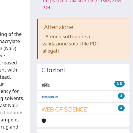
https://hdl.handle.net/11383/2134
324
Attenzione
ing of the
L'Ateneo sottopone a
hacrylate
validazione solo i file PDF
um (NaD)
allegati
 we
ncreased
Citazioni
ent with
tead,
ur
ND
dency for
4
g solvents.
fast NaD
4
ortion due
 dampens
drug and