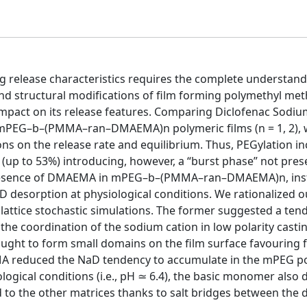
ug release characteristics requires the complete understand
 structural modifications of film forming polymethyl met
 impact on its release features. Comparing Diclofenac Sodi
mPEG–b–(PMMA–ran–DMAEMA)n polymeric films (n = 1, 2),
ns on the release rate and equilibrium. Thus, PEGylation i
(up to 53%) introducing, however, a “burst phase” not pres
 presence of DMAEMA in mPEG–b–(PMMA–ran–DMAEMA)n, ins
D desorption at physiological conditions. We rationalized o
 lattice stochastic simulations. The former suggested a ten
he coordination of the sodium cation in low polarity castin
ought to form small domains on the film surface favouring 
MA reduced the NaD tendency to accumulate in the mPEG p
gical conditions (i.e., pH ≃ 6.4), the basic monomer also
 to the other matrices thanks to salt bridges between the 