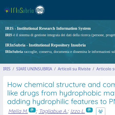
IRIS - Institutional Research Information System
IRIS
è il sistema di gestione integrata dei dati della ricerca (persone, proget
IRInSubria - Institutional Repository Insubria
IRInSubria
raccoglie, conserva, documenta e dissemina le informazioni sulla
IRIS
SIARI UNINSUBRIA
Articoli su Riviste
Articolo s
How chemical structure and comp
like drugs from hydrophobic ma
adding hydrophilic features to
Mella M.
;
Tagliabue A.
;
Izzo L.