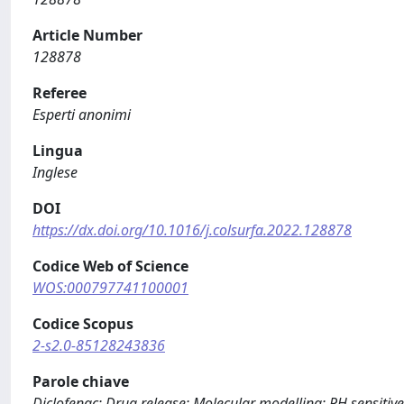
Article Number
128878
Referee
Esperti anonimi
Lingua
Inglese
DOI
https://dx.doi.org/10.1016/j.colsurfa.2022.128878
Codice Web of Science
WOS:000797741100001
Codice Scopus
2-s2.0-85128243836
Parole chiave
Diclofenac; Drug release; Molecular modelling; PH sensitive