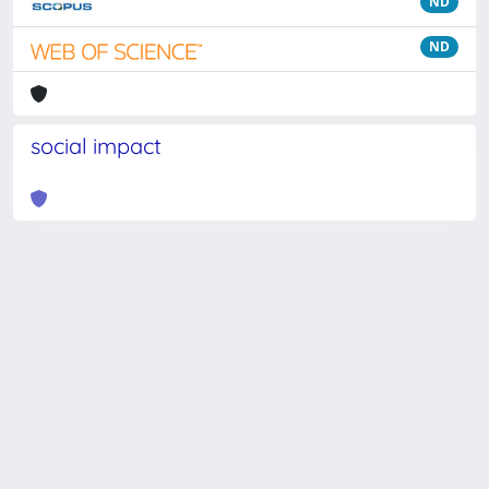
ND
ND
social impact