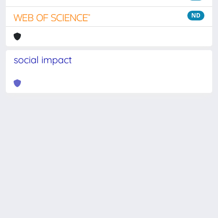
ND
social impact