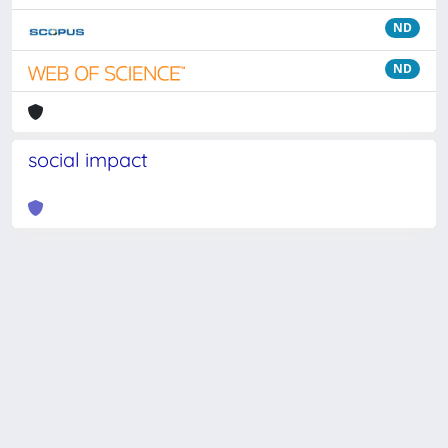
ND
ND
social impact