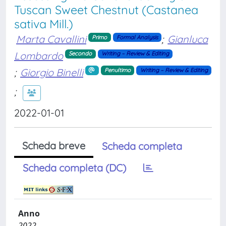
Tuscan Sweet Chestnut (Castanea
sativa Mill.)
Marta Cavallini
;
Gianluca
Primo
Formal Analysis
Lombardo
Secondo
Writing – Review & Editing
;
Giorgio Binelli
Penultimo
Writing – Review & Editing
;
2022-01-01
Scheda breve
Scheda completa
Scheda completa (DC)
Anno
2022