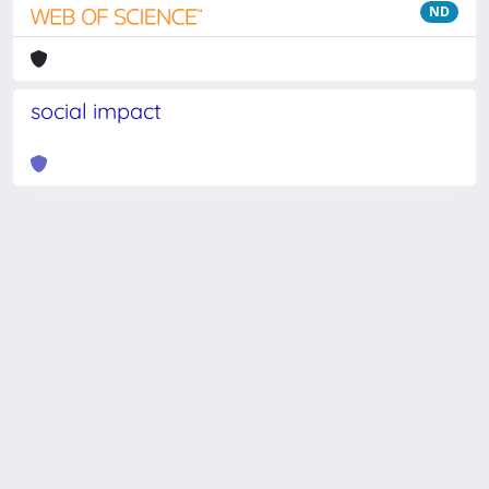
ND
social impact