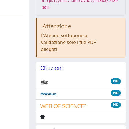
https://hdl.handle.net/11383/2139
308
Attenzione
L'Ateneo sottopone a
validazione solo i file PDF
allegati
Citazioni
ND
ND
ND