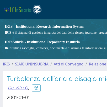
IRIS - Institutional Research Information System
IRIS
è il sistema di gestione integrata dei dati della ricerca (persone, proget
IRInSubria - Institutional Repository Insubria
IRInSubria
raccoglie, conserva, documenta e dissemina le informazioni sulla
IRIS
SIARI UNINSUBRIA
Atti di Convegno
Relazione
Turbolenza dell’aria e disagio mi
De Vito G
;
2001-01-01