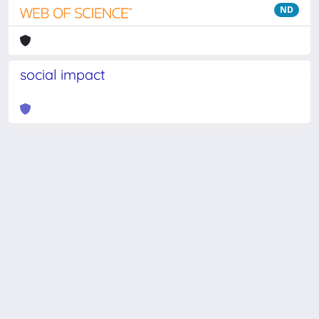
ND
social impact