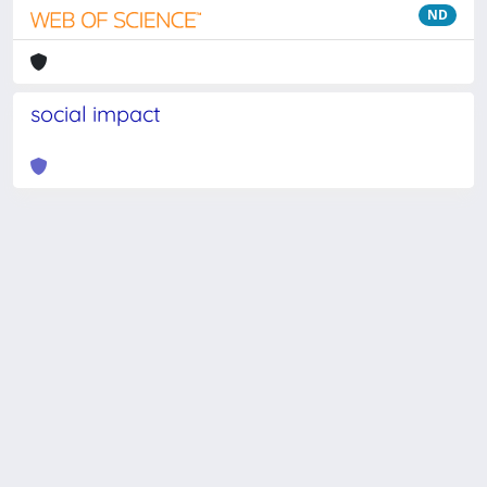
ND
social impact