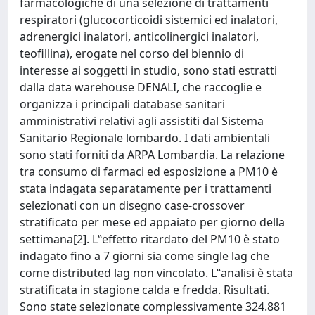
farmacologiche di una selezione di trattamenti
respiratori (glucocorticoidi sistemici ed inalatori,
adrenergici inalatori, anticolinergici inalatori,
teofillina), erogate nel corso del biennio di
interesse ai soggetti in studio, sono stati estratti
dalla data warehouse DENALI, che raccoglie e
organizza i principali database sanitari
amministrativi relativi agli assistiti dal Sistema
Sanitario Regionale lombardo. I dati ambientali
sono stati forniti da ARPA Lombardia. La relazione
tra consumo di farmaci ed esposizione a PM10 è
stata indagata separatamente per i trattamenti
selezionati con un disegno case-crossover
stratificato per mese ed appaiato per giorno della
settimana[2]. L‟effetto ritardato del PM10 è stato
indagato fino a 7 giorni sia come single lag che
come distributed lag non vincolato. L‟analisi è stata
stratificata in stagione calda e fredda. Risultati.
Sono state selezionate complessivamente 324.881