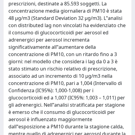
prescrizioni, destinate a 85.593 soggetti. La
concentrazione media giornaliera di PM10 è stata
48 μg/m3 (Standard Deviation 32 μg/m3). L‟analisi
con distributed lag non vincolati ha evidenziato che
il consumo di glucocorticoidi per aerosol ed
adrenergici per aerosol incrementa
significativamente all‟aumentare della
concentrazione di PM10, con un ritardo fino a 3
giorni: nel modello che considera i lag da 0 a 3 è
stato stimato un rischio relativo di prescrizione,
associato ad un incremento di 10 μg/m3 nella
concentrazione di PM10, pari a 1,004 (Intervallo di
Confidenza (IC95%): 1,000-1,008) per i
glucocorticoidi ed a 1,007 (IC95%: 1,003 – 1,011) per
gli adrenergici. Nell‟analisi stratificata per stagione
è emerso che il consumo di glucocorticoidi per
aerosol è influenzato maggiormente
dall‟esposizione a PM10 durante la stagione calda,
mentre quello di adrenergici per aerosol durante la