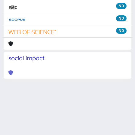
ND
ND
ND
social impact