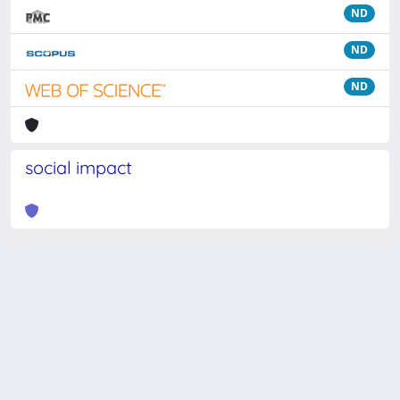
ND
ND
ND
social impact