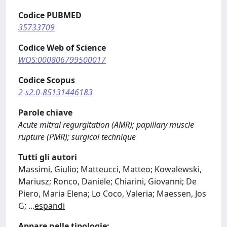
Codice PUBMED
35733709
Codice Web of Science
WOS:000806799500017
Codice Scopus
2-s2.0-85131446183
Parole chiave
Acute mitral regurgitation (AMR); papillary muscle
rupture (PMR); surgical technique
Tutti gli autori
Massimi, Giulio; Matteucci, Matteo; Kowalewski,
Mariusz; Ronco, Daniele; Chiarini, Giovanni; De
Piero, Maria Elena; Lo Coco, Valeria; Maessen, Jos
G;
...
espandi
Appare nelle tipologie: