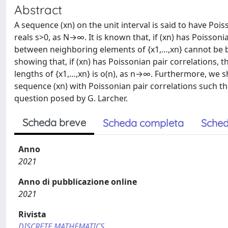
Abstract
A sequence (xn) on the unit interval is said to have Pois
reals s>0, as N→∞. It is known that, if (xn) has Poisson
between neighboring elements of {x1,…,xn} cannot be b
showing that, if (xn) has Poissonian pair correlations
lengths of {x1,…,xn} is o(n), as n→∞. Furthermore, we s
sequence (xn) with Poissonian pair correlations such that
question posed by G. Larcher.
Scheda breve
Scheda completa
Sched
Anno
2021
Anno di pubblicazione online
2021
Rivista
DISCRETE MATHEMATICS