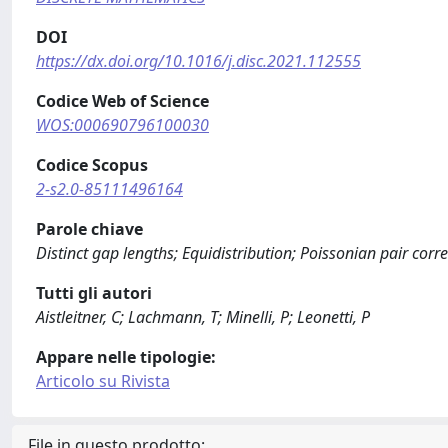
DOI
https://dx.doi.org/10.1016/j.disc.2021.112555
Codice Web of Science
WOS:000690796100030
Codice Scopus
2-s2.0-85111496164
Parole chiave
Distinct gap lengths; Equidistribution; Poissonian pair corre
Tutti gli autori
Aistleitner, C; Lachmann, T; Minelli, P; Leonetti, P
Appare nelle tipologie:
Articolo su Rivista
File in questo prodotto: