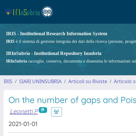
IRIS - Institutional Research Information System
IRIS
è il sistema di gestione integrata dei dati della ricerca (persone, proget
IRInSubria - Institutional Repository Insubria
IRInSubria
raccoglie, conserva, documenta e dissemina le informazioni sulla
IRIS
SIARI UNINSUBRIA
Articoli su Riviste
Articolo s
On the number of gaps and Poiss
Leonetti P
2021-01-01