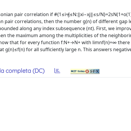
sonian pair correlation if #{1≤i≠j≤N:‖xi−xj‖≤s/N}=2sN(1+o(1))
ian pair correlations, then the number g(n) of different gap 
ounded along any index subsequence (nt). First, we improv
, then the maximum among the multiplicities of the neighbor
how that for every function f:N+→N+ with limn⁡f(n)=∞ there 
 g(n)≤f(n) for all sufficiently large n. This answers negative
a completa (DC)