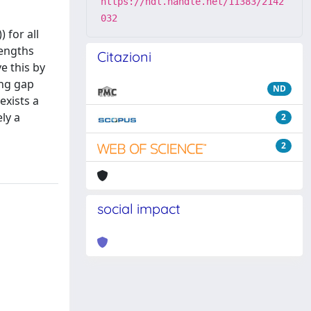
https://hdl.handle.net/11383/2142
032
 for all
lengths
Citazioni
e this by
ing gap
ND
exists a
ly a
2
2
social impact