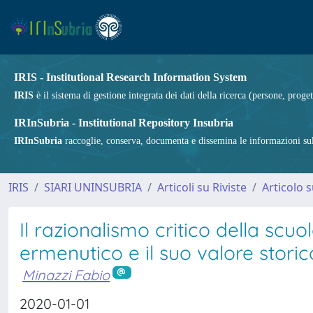
IRIS - Institutional Research Information System
IRIS
è il sistema di gestione integrata dei dati della ricerca (persone, proget
IRInSubria - Institutional Repository Insubria
IRInSubria
raccoglie, conserva, documenta e dissemina le informazioni sulla
IRIS
SIARI UNINSUBRIA
Articoli su Riviste
Articolo s
Il razionalismo critico della scuol
ermenutico e il suo valore storico
Minazzi Fabio
2020-01-01