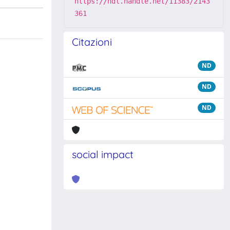
https://hdl.handle.net/11383/2143
361
Citazioni
ND
ND
ND
social impact