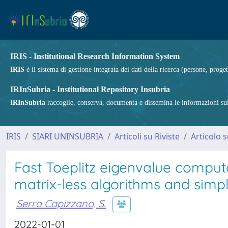
IRIS - Institutional Research Information System
IRIS
è il sistema di gestione integrata dei dati della ricerca (persone, proget
IRInSubria - Institutional Repository Insubria
IRInSubria
raccoglie, conserva, documenta e dissemina le informazioni sulla
IRIS
SIARI UNINSUBRIA
Articoli su Riviste
Articolo s
Fast Toeplitz eigenvalue computa
matrix-less algorithms and simp
Serra Capizzano, S.
2022-01-01