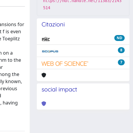
https://hdl.handle.net/11383/2143
514
Citazioni
ansions for
 f is even
 Toeplitz
ND
8
n on a
thm to the
7
ar
Among the
lly known,
previous
social impact
d
, having