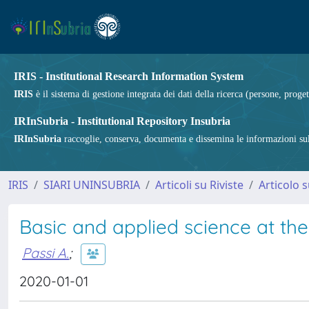
IRIS - Institutional Research Information System
IRIS
è il sistema di gestione integrata dei dati della ricerca (persone, proget
IRInSubria - Institutional Repository Insubria
IRInSubria
raccoglie, conserva, documenta e dissemina le informazioni sulla
IRIS
SIARI UNINSUBRIA
Articoli su Riviste
Articolo s
Basic and applied science at th
Passi A.
;
2020-01-01