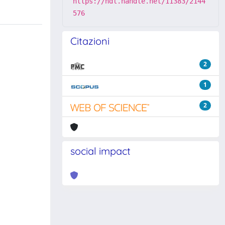
https://hdl.handle.net/11383/2144
576
Citazioni
2
1
2
social impact