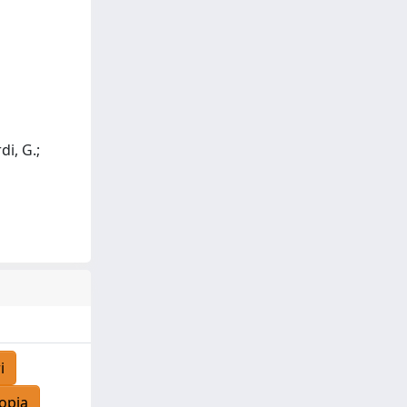
di, G.;
i
opia