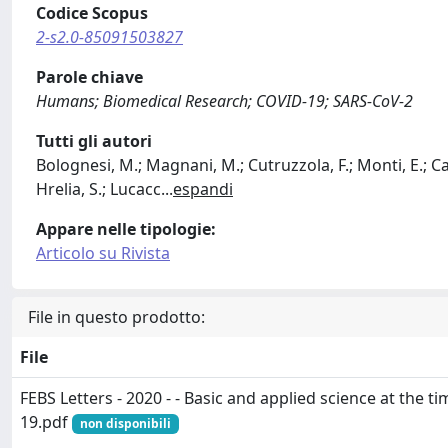
Codice Scopus
2-s2.0-85091503827
Parole chiave
Humans; Biomedical Research; COVID-19; SARS-CoV-2
Tutti gli autori
Bolognesi, M.; Magnani, M.; Cutruzzola, F.; Monti, E.; Capi
Hrelia, S.; Lucacc
...
espandi
Appare nelle tipologie:
Articolo su Rivista
File in questo prodotto:
File
FEBS Letters - 2020 - - Basic and applied science at the t
19.pdf
non disponibili