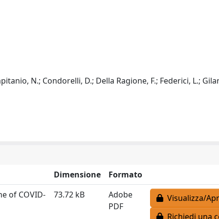
tanio, N.; Condorelli, D.; Della Ragione, F.; Federici, L.; Gilar
Dimensione
Formato
ime of COVID‐
73.72 kB
Adobe
Visualizza/Apr
PDF
Richiedi una c