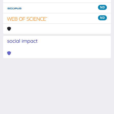
ND
ND
social impact