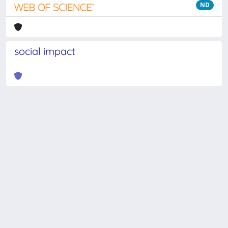
ND
social impact