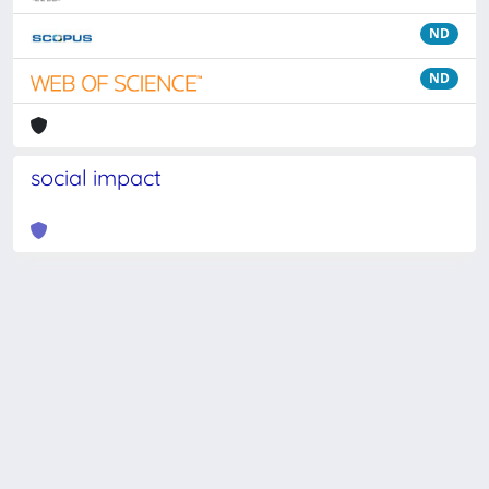
ND
ND
social impact