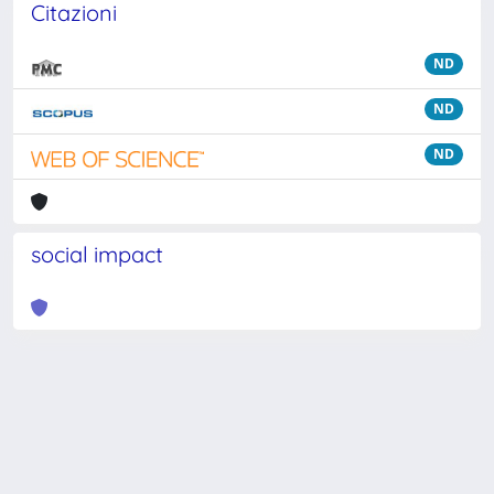
Citazioni
ND
ND
ND
social impact